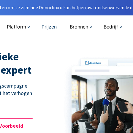
en om te zien hoe Donorbox u kan helpen uw fondsenwervende do
Platform
Prijzen
Bronnen
Bedrijf
ieke
 expert
ingscampagne
t het verhogen
 Voorbeeld