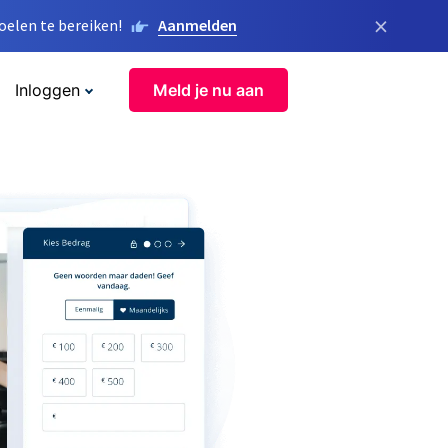
×
elen te bereiken!
Aanmelden
Inloggen
Meld je nu aan