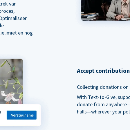
trek van
proces,
Optimaliseer
de
ielimiet en nog
Accept contributio
Collecting donations on t
With Text-to-Give, supp
donate from anywhere—du
halls—wherever your pol