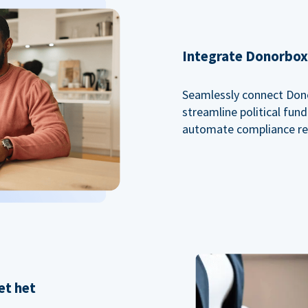
Integrate Donorbox 
Seamlessly connect Dono
streamline political fu
automate compliance re
et het