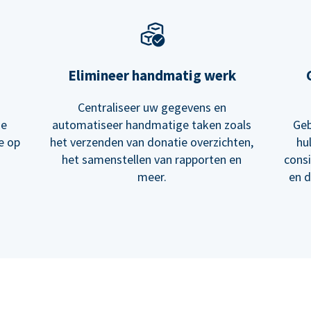
Elimineer handmatig werk
Centraliseer uw gegevens en
me
automatiseer handmatige taken zoals
Geb
e op
het verzenden van donatie overzichten,
hu
het samenstellen van rapporten en
cons
meer.
en d