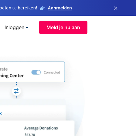
×
elen te bereiken!
Aanmelden
Inloggen
Meld je nu aan