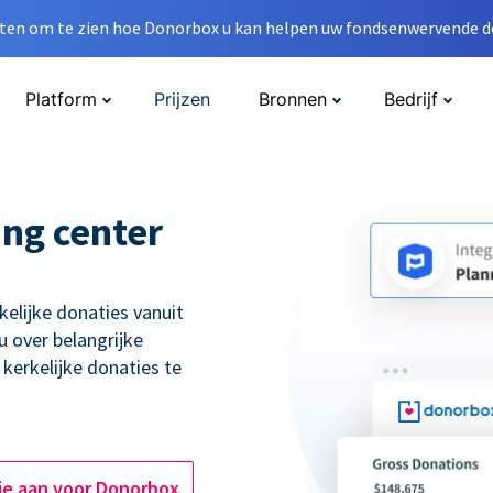
en om te zien hoe Donorbox u kan helpen uw fondsenwervende do
Platform
Prijzen
Bronnen
Bedrijf
ng center
elijke donaties vanuit
 over belangrijke
kerkelijke donaties te
je aan voor Donorbox