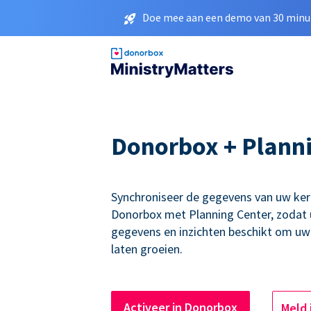
Doe mee aan een demo van 30 minut
Donorbox + Planni
Synchroniseer de gegevens van uw kerk
Donorbox met Planning Center, zodat u
gegevens en inzichten beschikt om uw 
laten groeien.
Activeer in Donorbox
Meld 