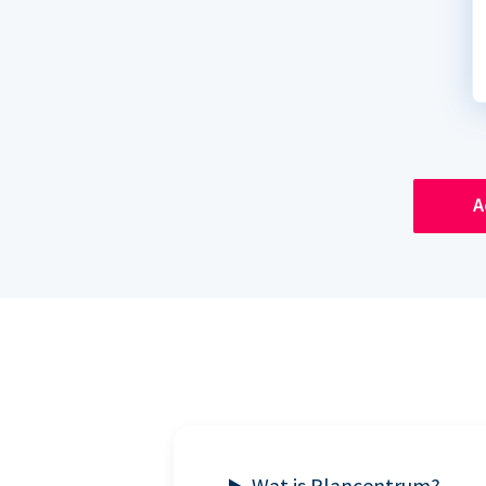
A
Wat is Plancentrum?