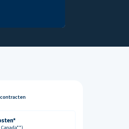
contracten
osten*
& Canada**)