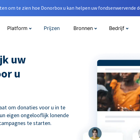
en om te zien hoe Donorbox u kan helpen uw fondsenwervende do
Platform
Prijzen
Bronnen
Bedrijf
jk uw
oor u
aat om donaties voor u in te
un eigen ongelooflijk lonende
scampagnes te starten.