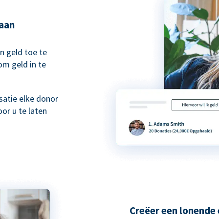
taan
n geld toe te
om geld in te
atie elke donor
or u te laten
Creëer een lonende 