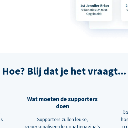
Hoe? Blij dat je het vraagt...
Wat moeten de supporters
doen
t
Do
's
Supporters zullen leuke,
hos
n
gepersonaliseerde donatiepagina's
u 