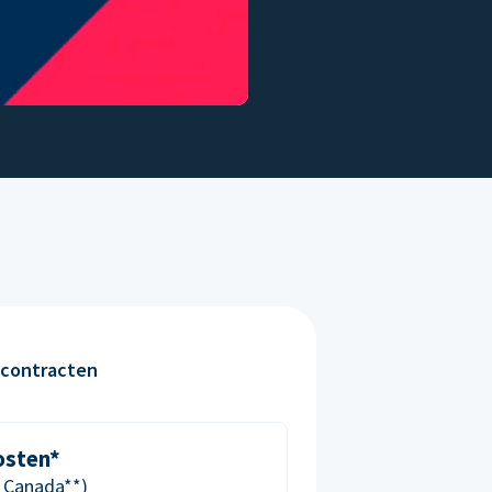
contracten
osten*
& Canada**)