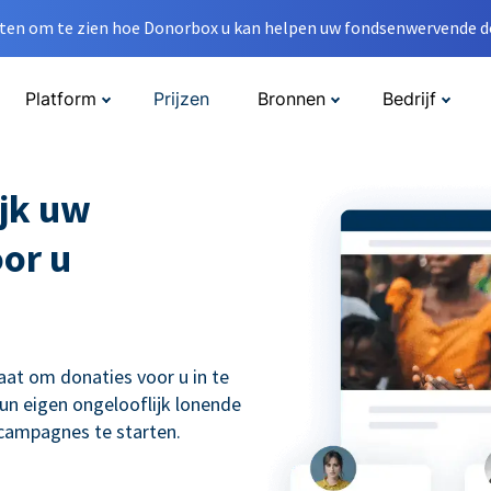
en om te zien hoe Donorbox u kan helpen uw fondsenwervende do
Platform
Prijzen
Bronnen
Bedrijf
jk uw
oor u
aat om donaties voor u in te
un eigen ongelooflijk lonende
scampagnes te starten.