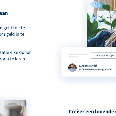
taan
n geld toe te
om geld in te
atie elke donor
or u te laten
Creëer een lonende 