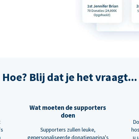
Hoe? Blij dat je het vraagt...
Wat moeten de supporters
doen
t
Do
's
Supporters zullen leuke,
hos
n
gepersonaliseerde donatiepagina's
u 