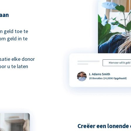
taan
n geld toe te
om geld in te
atie elke donor
or u te laten
Creëer een lonende 