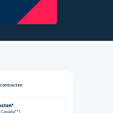
contracten
osten*
& Canada**)