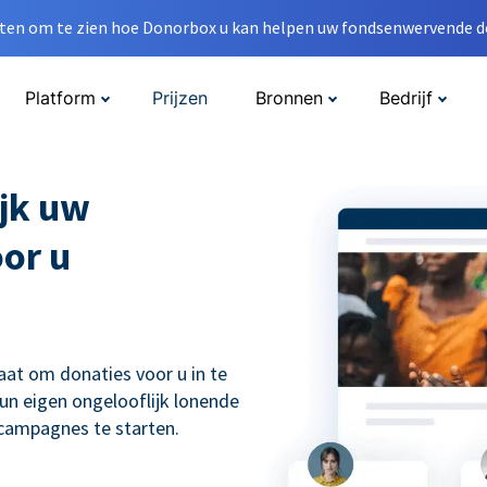
en om te zien hoe Donorbox u kan helpen uw fondsenwervende do
Platform
Prijzen
Bronnen
Bedrijf
jk uw
oor u
aat om donaties voor u in te
un eigen ongelooflijk lonende
scampagnes te starten.