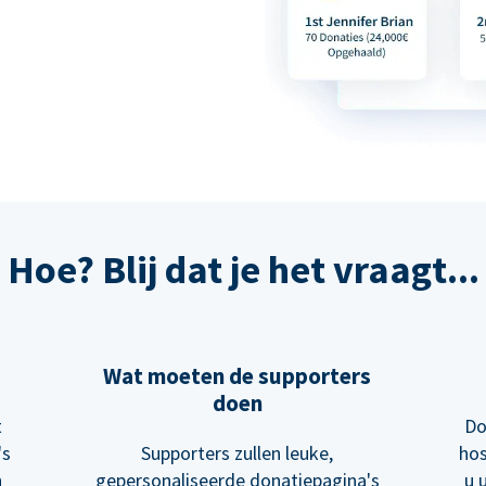
Hoe? Blij dat je het vraagt...
Wat moeten de supporters
doen
t
Do
's
Supporters zullen leuke,
hos
n
gepersonaliseerde donatiepagina's
u 