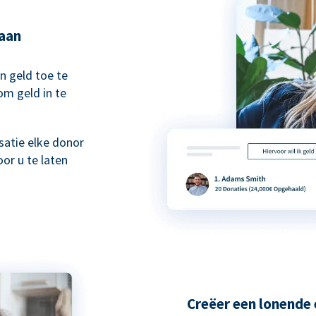
taan
n geld toe te
om geld in te
atie elke donor
or u te laten
Creëer een lonende 