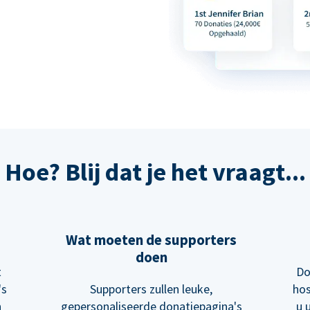
Hoe? Blij dat je het vraagt...
Wat moeten de supporters
doen
t
Do
's
Supporters zullen leuke,
hos
n
gepersonaliseerde donatiepagina's
u 