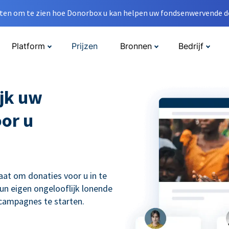
en om te zien hoe Donorbox u kan helpen uw fondsenwervende do
Platform
Prijzen
Bronnen
Bedrijf
jk uw
oor u
aat om donaties voor u in te
un eigen ongelooflijk lonende
scampagnes te starten.