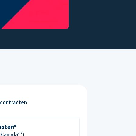
contracten
osten*
& Canada**)