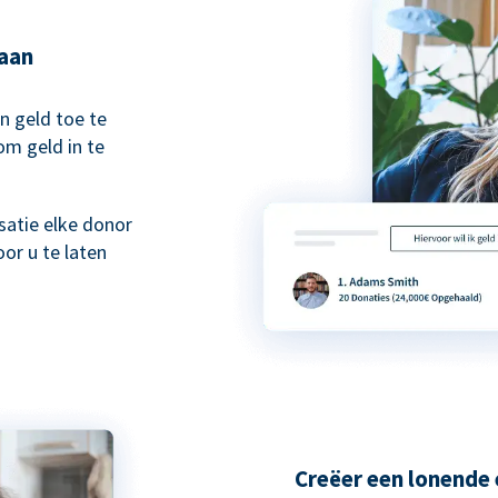
taan
n geld toe te
om geld in te
atie elke donor
or u te laten
Creëer een lonende 