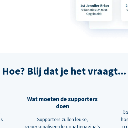
Hoe? Blij dat je het vraagt...
Wat moeten de supporters
doen
t
Do
's
Supporters zullen leuke,
hos
n
gepersonaliseerde donatiepagina's
u 