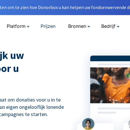
en om te zien hoe Donorbox u kan helpen uw fondsenwervende do
Platform
Prijzen
Bronnen
Bedrijf
jk uw
oor u
aat om donaties voor u in te
un eigen ongelooflijk lonende
scampagnes te starten.