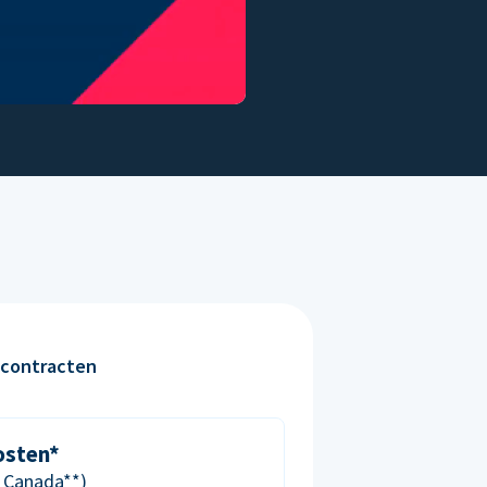
contracten
osten*
& Canada**)