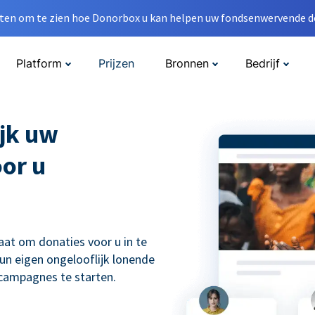
en om te zien hoe Donorbox u kan helpen uw fondsenwervende do
Platform
Prijzen
Bronnen
Bedrijf
jk uw
oor u
aat om donaties voor u in te
un eigen ongelooflijk lonende
scampagnes te starten.