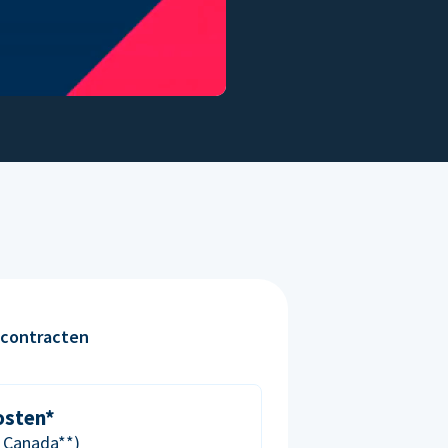
contracten
osten*
& Canada**)