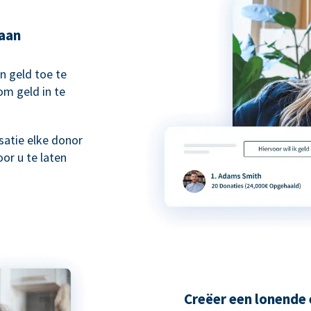
taan
n geld toe te
om geld in te
atie elke donor
or u te laten
Creëer een lonende 