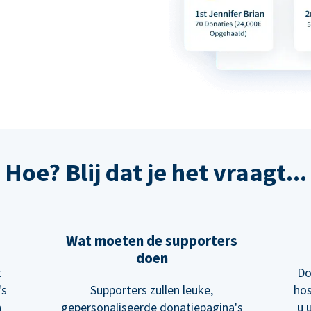
Hoe? Blij dat je het vraagt...
Wat moeten de supporters
doen
t
Do
's
Supporters zullen leuke,
hos
n
gepersonaliseerde donatiepagina's
u 