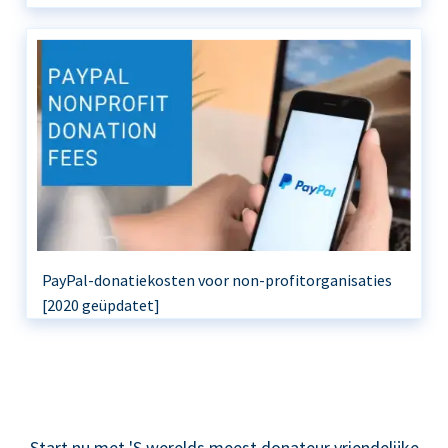
PayPal-donatiekosten voor non-profitorganisaties
[2020 geüpdatet]
Start nu met 'S werelds meest donateur vriendelijke