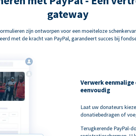
eren met PayPal - Een ver
gateway
ormulieren zijn ontworpen voor een moeiteloze schenkervar
erd met de kracht van PayPal, garandeert succes bij fonds
Verwerk eenmalige 
eenvoudig
Laat uw donateurs kieze
donatiebedragen of voe
Terugkerende PayPal-do
registratieschermen. U 