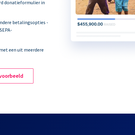
rd donatieformulier in
andere betalingsopties -
 SEPA-
 met een uit meerdere
 voorbeeld