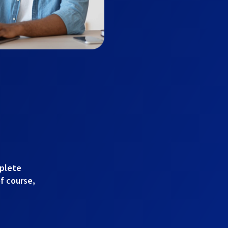
mplete
of course,