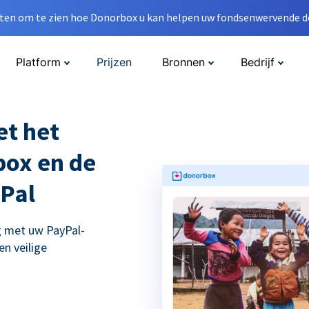
en om te zien hoe Donorbox u kan helpen uw fondsenwervende do
Platform
Prijzen
Bronnen
Bedrijf
et het
ox en de
yPal
 met uw PayPal-
en veilige