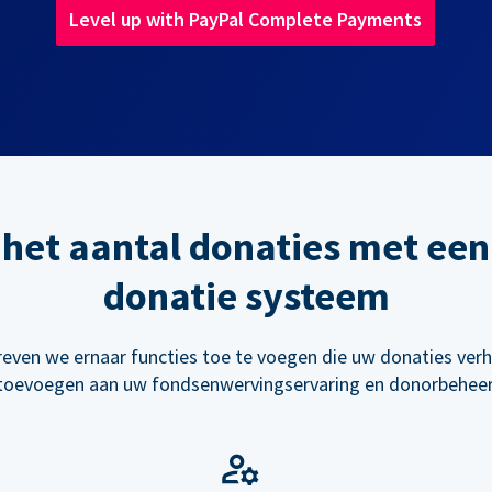
Level up with PayPal Complete Payments
het aantal donaties met een
donatie systeem
reven we ernaar functies toe te voegen die uw donaties ve
toevoegen aan uw fondsenwervingservaring en donorbeheer