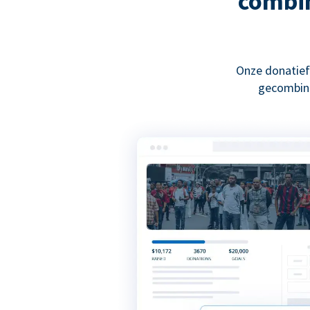
combin
Onze donatief
gecombine