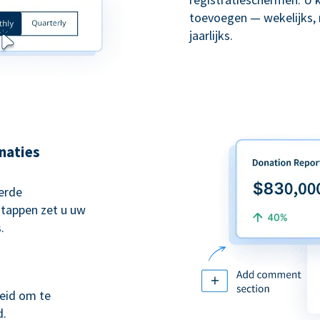
toevoegen — wekelijks, 
jaarlijks.
naties
erde
stappen zet u uw
.
eid om te
d.