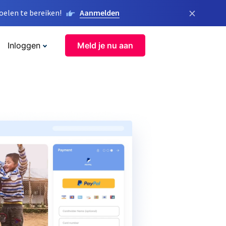
×
elen te bereiken!
Aanmelden
Inloggen
Meld je nu aan