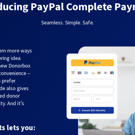
ducing PayPal Complete Pa
Seamless. Simple. Safe.
them more ways
ring idea
 new Donorbox
convenience –
 prefer
de also gives
sed donor
y. And it’s
 lets you: