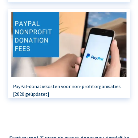
PayPal-donatiekosten voor non-profitorganisaties
[2020 geüpdatet]
Start nu met 'S werelds meest donateur vriendelijke