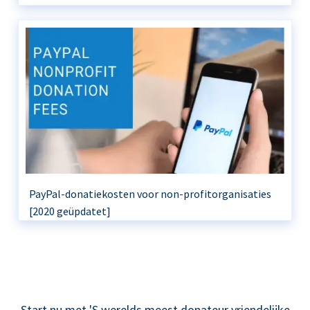
PayPal-donatiekosten voor non-profitorganisaties
[2020 geüpdatet]
Start nu met 'S werelds meest donateur vriendelijke