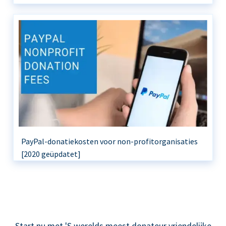
PayPal-donatiekosten voor non-profitorganisaties
[2020 geüpdatet]
Start nu met 'S werelds meest donateur vriendelijke