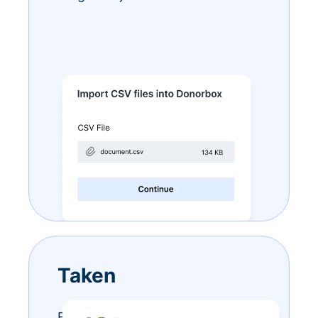
Taken
Eindeloze to-do-lijstjes? Doe ze –