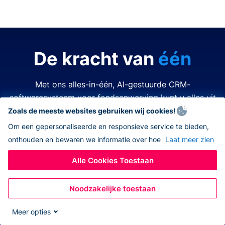
De kracht van
één
Met ons alles-in-één, AI-gestuurde CRM-
softwaresysteem voor fondsenwerving kunt u alles uit
de kast halen.
Zoals de meeste websites gebruiken wij cookies!
Om een gepersonaliseerde en responsieve service te bieden,
onthouden en bewaren we informatie over hoe
Laat meer zien
Tijd is kostbaar. Middelen zijn beperkt. Het laatste wat
u wilt doen is een van beide verspillen. Donorbox
Alle Cookies Toestaan
nonprofit CRM-software vereenvoudigt en verbetert
elk aspect van fondsenwerving, zodat u alles kunt
Noodzakelijke toestaan
doen – allemaal op hetzelfde platform. Nooit meer
wisselen tussen verschillende apps, navigeren naar
Meer opties
andere systemen, eindeloos jongleren met open