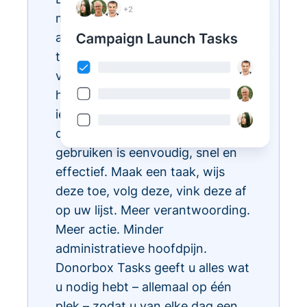
met Donorbox Tasks. Nu kunt u
al uw dagelijkse administratieve
taken organiseren, prioriteren en
vereenvoudigen, allemaal binnen
het CRM-ecosysteem, zodat
iedereen in uw team weet wat te
doen en wanneer. Taken
gebruiken is eenvoudig, snel en
effectief. Maak een taak, wijs
deze toe, volg deze, vink deze af
op uw lijst. Meer verantwoording.
Meer actie. Minder
administratieve hoofdpijn.
Donorbox Tasks geeft u alles wat
u nodig hebt – allemaal op één
plek – zodat u van elke dag een