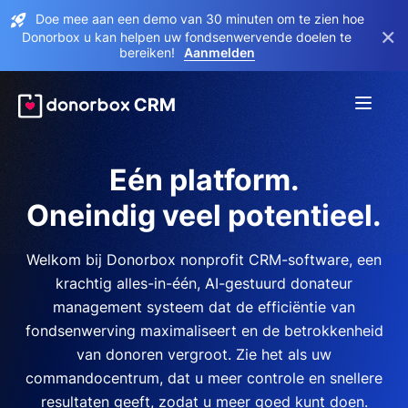
Doe mee aan een demo van 30 minuten om te zien hoe
×
Donorbox u kan helpen uw fondsenwervende doelen te
bereiken!
Aanmelden
Eén platform.
Oneindig veel potentieel.
Welkom bij Donorbox nonprofit CRM-software, een
krachtig alles-in-één, AI-gestuurd donateur
management systeem dat de efficiëntie van
fondsenwerving maximaliseert en de betrokkenheid
van donoren vergroot. Zie het als uw
commandocentrum, dat u meer controle en snellere
resultaten geeft, zodat u meer goed kunt doen.