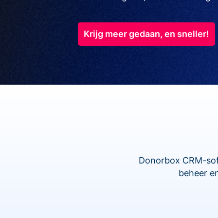
Krijg meer gedaan, en sneller!
Donorbox CRM-softw
beheer en