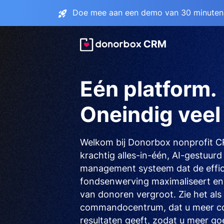
Doe mee aan een demo van 30 minuten 
Eén platform.
Oneindig veel 
Welkom bij Donorbox nonprofit 
krachtig alles-in-één, AI-gestuur
management systeem dat de effic
fondsenwerving maximaliseert en
van donoren vergroot. Zie het als
commandocentrum, dat u meer con
resultaten geeft, zodat u meer go