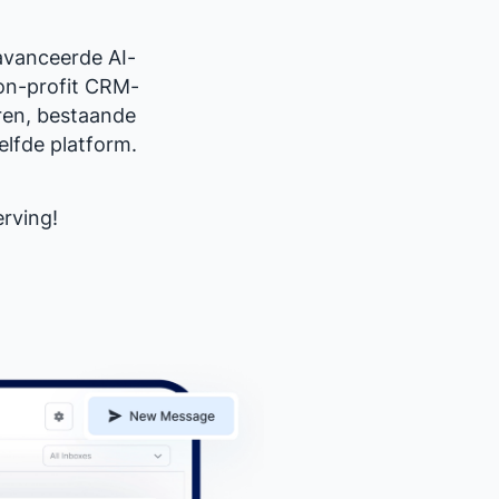
avanceerde AI-
non-profit CRM-
ren, bestaande
elfde platform.
rving!