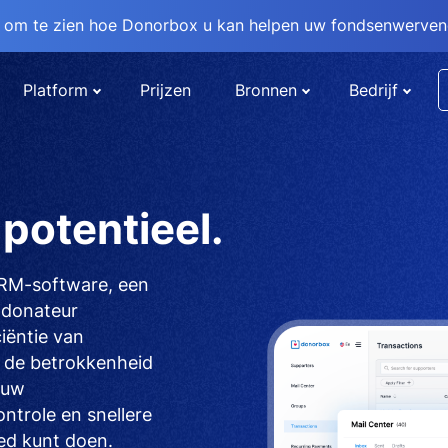
om te zien hoe Donorbox u kan helpen uw fondsenwervend
Platform
Prijzen
Bronnen
Bedrijf
potentieel.
CRM-software, een
d donateur
iëntie van
 de betrokkenheid
 uw
trole en snellere
ed kunt doen.