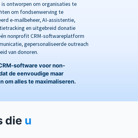
s ontworpen om organisaties te
ichten om fondsenwerving te
erd e-mailbeheer, AI-assistentie,
ietracking en uitgebreid donatie
n-één nonprofit CRM-softwareplatform
unicatie, gepersonaliseerde outreach
eid van donoren.
 CRM-software voor non-
mdat de eenvoudige maar
n om alles te maximaliseren.
s die
u