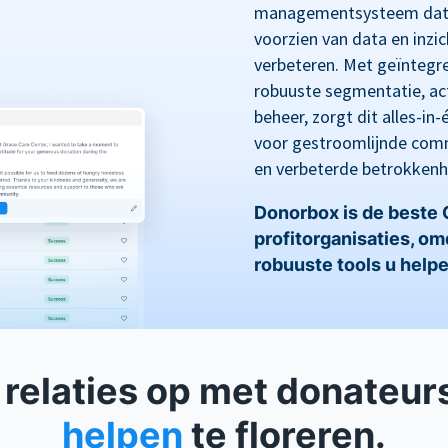
managementsysteem dat i
voorzien van data en inz
verbeteren. Met geïntegre
robuuste segmentatie, act
beheer, zorgt dit alles-i
voor gestroomlijnde comm
en verbeterde betrokkenh
Donorbox is de beste
profitorganisaties, o
robuuste tools u helpe
relaties op met donateur
helpen
te floreren.