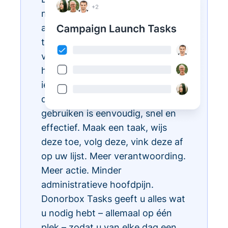
met Donorbox Tasks. Nu kunt u
al uw dagelijkse administratieve
taken organiseren, prioriteren en
vereenvoudigen, allemaal binnen
het CRM-ecosysteem, zodat
iedereen in uw team weet wat te
doen en wanneer. Taken
gebruiken is eenvoudig, snel en
effectief. Maak een taak, wijs
deze toe, volg deze, vink deze af
op uw lijst. Meer verantwoording.
Meer actie. Minder
administratieve hoofdpijn.
Donorbox Tasks geeft u alles wat
u nodig hebt – allemaal op één
plek – zodat u van elke dag een