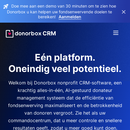
Doe mee aan een demo van 30 minuten om te zien hoe
×
Donorbox u kan helpen uw fondsenwervende doelen te
bereiken!
Aanmelden
Eén platform.
Oneindig veel potentieel.
Welkom bij Donorbox nonprofit CRM-software, een
krachtig alles-in-één, AI-gestuurd donateur
management systeem dat de efficiëntie van
fondsenwerving maximaliseert en de betrokkenheid
van donoren vergroot. Zie het als uw
commandocentrum, dat u meer controle en snellere
resultaten geeft, zodat u meer goed kunt doen.