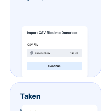
Taken
Eindeloze to-do-lijstjes? Doe ze –