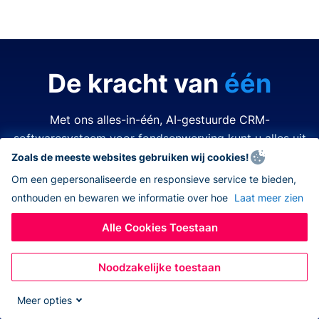
De kracht van
één
Met ons alles-in-één, AI-gestuurde CRM-
softwaresysteem voor fondsenwerving kunt u alles uit
de kast halen.
Zoals de meeste websites gebruiken wij cookies!
Om een gepersonaliseerde en responsieve service te bieden,
onthouden en bewaren we informatie over hoe
Laat meer zien
Tijd is kostbaar. Middelen zijn beperkt. Het laatste wat
u wilt doen is een van beide verspillen. Donorbox
Alle Cookies Toestaan
nonprofit CRM-software vereenvoudigt en verbetert
elk aspect van fondsenwerving, zodat u alles kunt
Noodzakelijke toestaan
doen – allemaal op hetzelfde platform. Nooit meer
wisselen tussen verschillende apps, navigeren naar
Meer opties
andere systemen, eindeloos jongleren met open