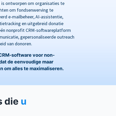
s ontworpen om organisaties te
ichten om fondsenwerving te
erd e-mailbeheer, AI-assistentie,
ietracking en uitgebreid donatie
n-één nonprofit CRM-softwareplatform
unicatie, gepersonaliseerde outreach
eid van donoren.
 CRM-software voor non-
mdat de eenvoudige maar
n om alles te maximaliseren.
s die
u