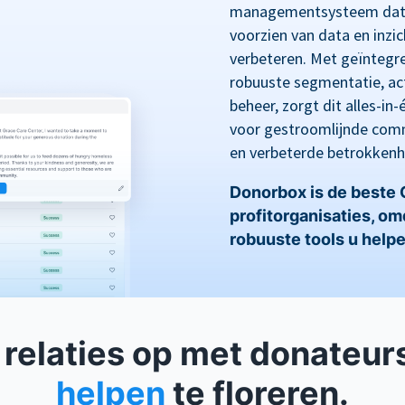
managementsysteem dat i
voorzien van data en inz
verbeteren. Met geïntegre
robuuste segmentatie, act
beheer, zorgt dit alles-i
voor gestroomlijnde comm
en verbeterde betrokkenh
Donorbox is de beste
profitorganisaties, o
robuuste tools u helpe
relaties op met donateur
helpen
te floreren.