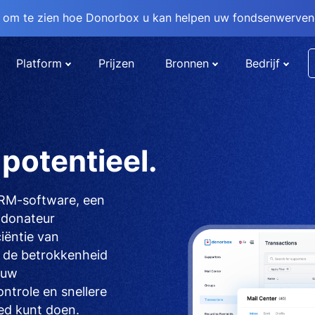
om te zien hoe Donorbox u kan helpen uw fondsenwervend
Platform
Prijzen
Bronnen
Bedrijf
potentieel.
CRM-software, een
d donateur
iëntie van
 de betrokkenheid
 uw
trole en snellere
ed kunt doen.