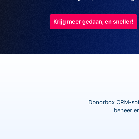
Krijg meer gedaan, en sneller!
Donorbox CRM-softw
beheer en