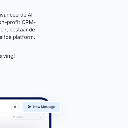
avanceerde AI-
non-profit CRM-
ren, bestaande
elfde platform.
rving!