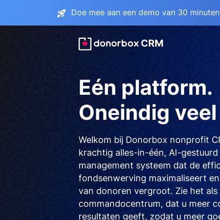
Doe mee aan een demo van 30 minuten 
Eén platform.
Oneindig veel 
Welkom bij Donorbox nonprofit 
krachtig alles-in-één, AI-gestuur
management systeem dat de effic
fondsenwerving maximaliseert en
van donoren vergroot. Zie het als
commandocentrum, dat u meer con
resultaten geeft, zodat u meer go