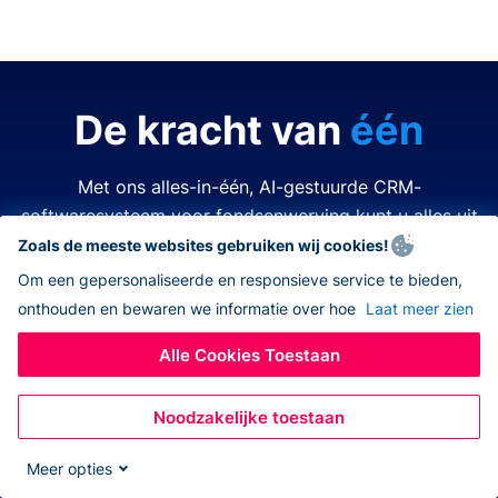
De kracht van
één
Met ons alles-in-één, AI-gestuurde CRM-
softwaresysteem voor fondsenwerving kunt u alles uit
de kast halen.
Zoals de meeste websites gebruiken wij cookies!
Om een gepersonaliseerde en responsieve service te bieden,
onthouden en bewaren we informatie over hoe
Laat meer zien
Tijd is kostbaar. Middelen zijn beperkt. Het laatste wat
u wilt doen is een van beide verspillen. Donorbox
Alle Cookies Toestaan
nonprofit CRM-software vereenvoudigt en verbetert
elk aspect van fondsenwerving, zodat u alles kunt
Noodzakelijke toestaan
doen – allemaal op hetzelfde platform. Nooit meer
wisselen tussen verschillende apps, navigeren naar
Meer opties
andere systemen, eindeloos jongleren met open