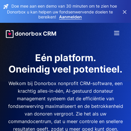
Doe mee aan een demo van 30 minuten om te zien hoe
×
Donorbox u kan helpen uw fondsenwervende doelen te
bereiken!
Aanmelden
Eén platform.
Oneindig veel potentieel.
Welkom bij Donorbox nonprofit CRM-software, een
krachtig alles-in-één, AI-gestuurd donateur
management systeem dat de efficiëntie van
fondsenwerving maximaliseert en de betrokkenheid
van donoren vergroot. Zie het als uw
commandocentrum, dat u meer controle en snellere
resultaten geeft, zodat u meer goed kunt doen.