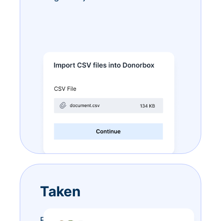
Taken
Eindeloze to-do-lijstjes? Doe ze –