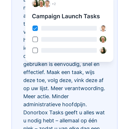
met Donorbox Tasks. Nu kunt u
al uw dagelijkse administratieve
taken organiseren, prioriteren en
vereenvoudigen, allemaal binnen
het CRM-ecosysteem, zodat
iedereen in uw team weet wat te
doen en wanneer. Taken
gebruiken is eenvoudig, snel en
effectief. Maak een taak, wijs
deze toe, volg deze, vink deze af
op uw lijst. Meer verantwoording.
Meer actie. Minder
administratieve hoofdpijn.
Donorbox Tasks geeft u alles wat
u nodig hebt – allemaal op één
plek – zodat u van elke dag een