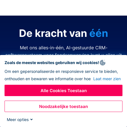
De kracht van
één
Met ons alles-in-één, AI-gestuurde CRM-
softwaresysteem voor fondsenwerving kunt u alles uit
de kast halen.
Zoals de meeste websites gebruiken wij cookies!
Om een gepersonaliseerde en responsieve service te bieden,
onthouden en bewaren we informatie over hoe
Laat meer zien
Tijd is kostbaar. Middelen zijn beperkt. Het laatste wat
u wilt doen is een van beide verspillen. Donorbox
Alle Cookies Toestaan
nonprofit CRM-software vereenvoudigt en verbetert
elk aspect van fondsenwerving, zodat u alles kunt
Noodzakelijke toestaan
doen – allemaal op hetzelfde platform. Nooit meer
wisselen tussen verschillende apps, navigeren naar
Meer opties
andere systemen, eindeloos jongleren met open