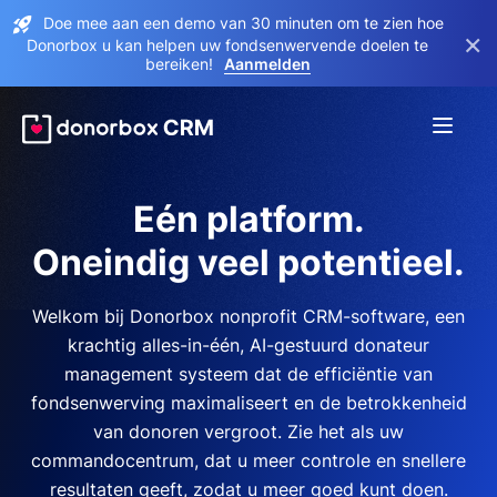
Doe mee aan een demo van 30 minuten om te zien hoe
×
Donorbox u kan helpen uw fondsenwervende doelen te
bereiken!
Aanmelden
Eén platform.
Oneindig veel potentieel.
Welkom bij Donorbox nonprofit CRM-software, een
krachtig alles-in-één, AI-gestuurd donateur
management systeem dat de efficiëntie van
fondsenwerving maximaliseert en de betrokkenheid
van donoren vergroot. Zie het als uw
commandocentrum, dat u meer controle en snellere
resultaten geeft, zodat u meer goed kunt doen.