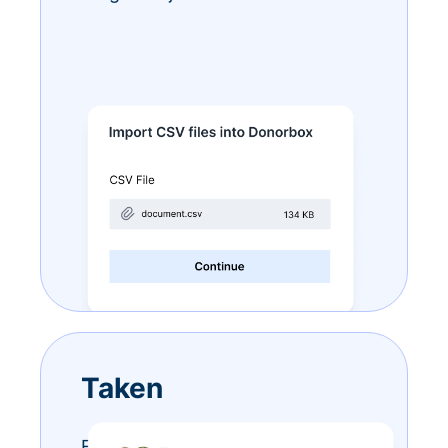
Taken
Eindeloze to-do-lijstjes? Doe ze –