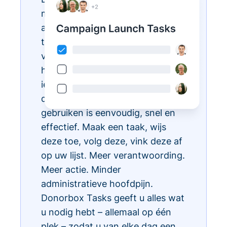
met Donorbox Tasks. Nu kunt u
al uw dagelijkse administratieve
taken organiseren, prioriteren en
vereenvoudigen, allemaal binnen
het CRM-ecosysteem, zodat
iedereen in uw team weet wat te
doen en wanneer. Taken
gebruiken is eenvoudig, snel en
effectief. Maak een taak, wijs
deze toe, volg deze, vink deze af
op uw lijst. Meer verantwoording.
Meer actie. Minder
administratieve hoofdpijn.
Donorbox Tasks geeft u alles wat
u nodig hebt – allemaal op één
plek – zodat u van elke dag een