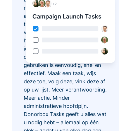
met Donorbox Tasks. Nu kunt u
al uw dagelijkse administratieve
taken organiseren, prioriteren en
vereenvoudigen, allemaal binnen
het CRM-ecosysteem, zodat
iedereen in uw team weet wat te
doen en wanneer. Taken
gebruiken is eenvoudig, snel en
effectief. Maak een taak, wijs
deze toe, volg deze, vink deze af
op uw lijst. Meer verantwoording.
Meer actie. Minder
administratieve hoofdpijn.
Donorbox Tasks geeft u alles wat
u nodig hebt – allemaal op één
plek – zodat u van elke dag een