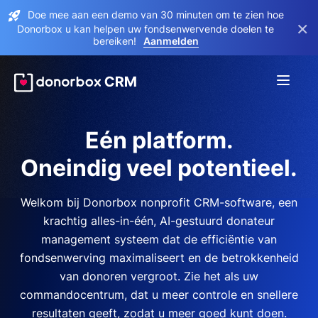
Doe mee aan een demo van 30 minuten om te zien hoe
×
Donorbox u kan helpen uw fondsenwervende doelen te
bereiken!
Aanmelden
Eén platform.
Oneindig veel potentieel.
Welkom bij Donorbox nonprofit CRM-software, een
krachtig alles-in-één, AI-gestuurd donateur
management systeem dat de efficiëntie van
fondsenwerving maximaliseert en de betrokkenheid
van donoren vergroot. Zie het als uw
commandocentrum, dat u meer controle en snellere
resultaten geeft, zodat u meer goed kunt doen.