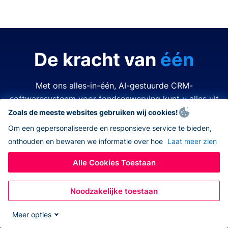
De kracht van
één
Met ons alles-in-één, AI-gestuurde CRM-
softwaresysteem voor fondsenwerving kunt u alles uit
de kast halen.
Zoals de meeste websites gebruiken wij cookies!
Om een gepersonaliseerde en responsieve service te bieden,
onthouden en bewaren we informatie over hoe
Laat meer zien
Tijd is kostbaar. Middelen zijn beperkt. Het laatste wat
u wilt doen is een van beide verspillen. Donorbox
Alle Cookies Toestaan
nonprofit CRM-software vereenvoudigt en verbetert
elk aspect van fondsenwerving, zodat u alles kunt
Noodzakelijke toestaan
doen – allemaal op hetzelfde platform. Nooit meer
wisselen tussen verschillende apps, navigeren naar
Meer opties
andere systemen, eindeloos jongleren met open