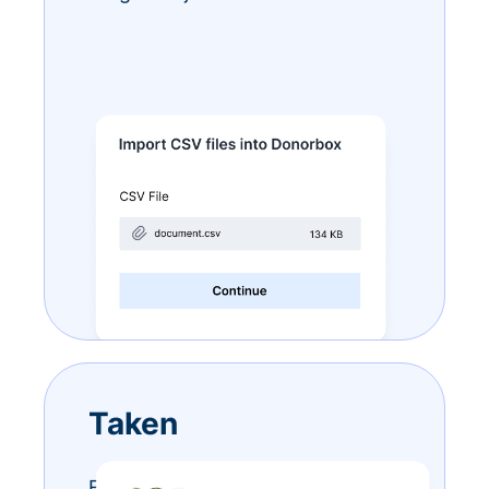
Taken
Eindeloze to-do-lijstjes? Doe ze –