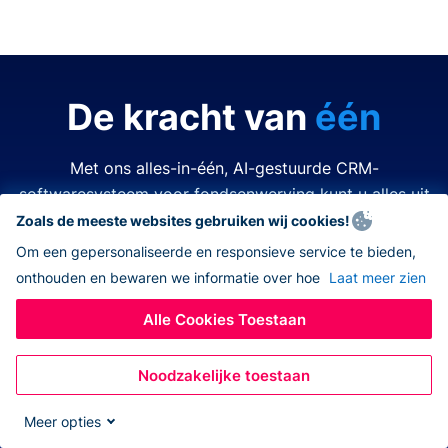
De kracht van
één
Met ons alles-in-één, AI-gestuurde CRM-
softwaresysteem voor fondsenwerving kunt u alles uit
de kast halen.
Zoals de meeste websites gebruiken wij cookies!
Om een gepersonaliseerde en responsieve service te bieden,
onthouden en bewaren we informatie over hoe
Laat meer zien
Tijd is kostbaar. Middelen zijn beperkt. Het laatste wat
u wilt doen is een van beide verspillen. Donorbox
Alle Cookies Toestaan
nonprofit CRM-software vereenvoudigt en verbetert
elk aspect van fondsenwerving, zodat u alles kunt
Noodzakelijke toestaan
doen – allemaal op hetzelfde platform. Nooit meer
wisselen tussen verschillende apps, navigeren naar
Meer opties
andere systemen, eindeloos jongleren met open