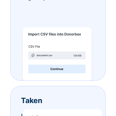
Taken
Eindeloze to-do-lijstjes? Doe ze –