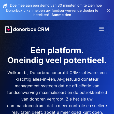
Doe mee aan een demo van 30 minuten om te zien hoe
×
Donorbox u kan helpen uw fondsenwervende doelen te
bereiken!
Aanmelden
Eén platform.
Oneindig veel potentieel.
Welkom bij Donorbox nonprofit CRM-software, een
krachtig alles-in-één, AI-gestuurd donateur
management systeem dat de efficiëntie van
fondsenwerving maximaliseert en de betrokkenheid
van donoren vergroot. Zie het als uw
commandocentrum, dat u meer controle en snellere
resultaten geeft, zodat u meer goed kunt doen.