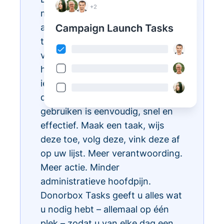
met Donorbox Tasks. Nu kunt u
al uw dagelijkse administratieve
taken organiseren, prioriteren en
vereenvoudigen, allemaal binnen
het CRM-ecosysteem, zodat
iedereen in uw team weet wat te
doen en wanneer. Taken
gebruiken is eenvoudig, snel en
effectief. Maak een taak, wijs
deze toe, volg deze, vink deze af
op uw lijst. Meer verantwoording.
Meer actie. Minder
administratieve hoofdpijn.
Donorbox Tasks geeft u alles wat
u nodig hebt – allemaal op één
plek – zodat u van elke dag een