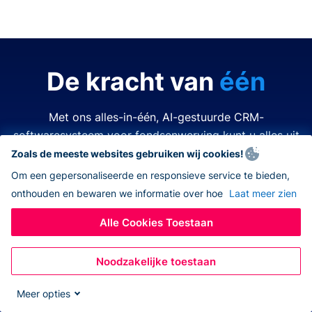
De kracht van
één
Met ons alles-in-één, AI-gestuurde CRM-
softwaresysteem voor fondsenwerving kunt u alles uit
de kast halen.
Zoals de meeste websites gebruiken wij cookies!
Om een gepersonaliseerde en responsieve service te bieden,
onthouden en bewaren we informatie over hoe
Laat meer zien
Tijd is kostbaar. Middelen zijn beperkt. Het laatste wat
u wilt doen is een van beide verspillen. Donorbox
Alle Cookies Toestaan
nonprofit CRM-software vereenvoudigt en verbetert
elk aspect van fondsenwerving, zodat u alles kunt
Noodzakelijke toestaan
doen – allemaal op hetzelfde platform. Nooit meer
wisselen tussen verschillende apps, navigeren naar
Meer opties
andere systemen, eindeloos jongleren met open