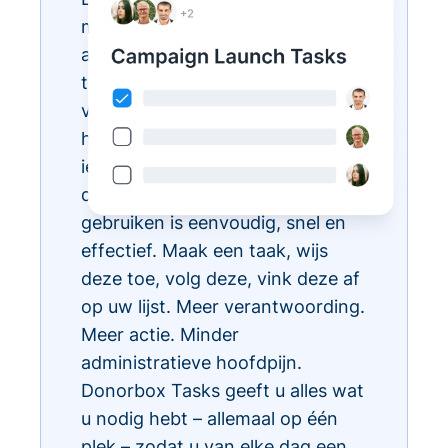
met Donorbox Tasks. Nu kunt u
al uw dagelijkse administratieve
taken organiseren, prioriteren en
vereenvoudigen, allemaal binnen
het CRM-ecosysteem, zodat
iedereen in uw team weet wat te
doen en wanneer. Taken
gebruiken is eenvoudig, snel en
effectief. Maak een taak, wijs
deze toe, volg deze, vink deze af
op uw lijst. Meer verantwoording.
Meer actie. Minder
administratieve hoofdpijn.
Donorbox Tasks geeft u alles wat
u nodig hebt – allemaal op één
plek – zodat u van elke dag een