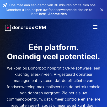
Doe mee aan een demo van 30 minuten om te zien hoe
×
Donorbox u kan helpen uw fondsenwervende doelen te
bereiken!
Aanmelden
Eén platform.
Oneindig veel potentieel.
Welkom bij Donorbox nonprofit CRM-software, een
krachtig alles-in-één, AI-gestuurd donateur
management systeem dat de efficiëntie van
fondsenwerving maximaliseert en de betrokkenheid
van donoren vergroot. Zie het als uw
commandocentrum, dat u meer controle en snellere
resultaten geeft, zodat u meer goed kunt doen.