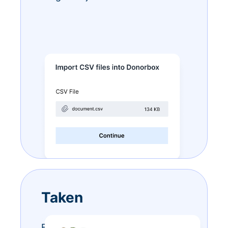
Taken
Eindeloze to-do-lijstjes? Doe ze –