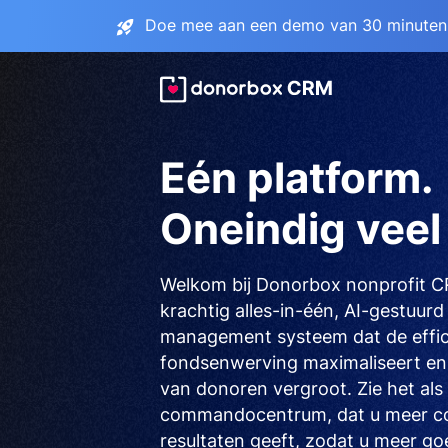
Doe mee aan een demo van 30 minuten 
Eén platform.
Oneindig veel 
Welkom bij Donorbox nonprofit 
krachtig alles-in-één, AI-gestuur
management systeem dat de effic
fondsenwerving maximaliseert en
van donoren vergroot. Zie het als
commandocentrum, dat u meer con
resultaten geeft, zodat u meer go