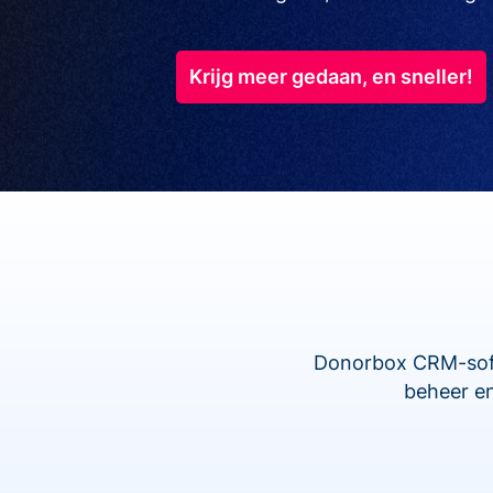
Krijg meer gedaan, en sneller!
Donorbox CRM-softw
beheer en