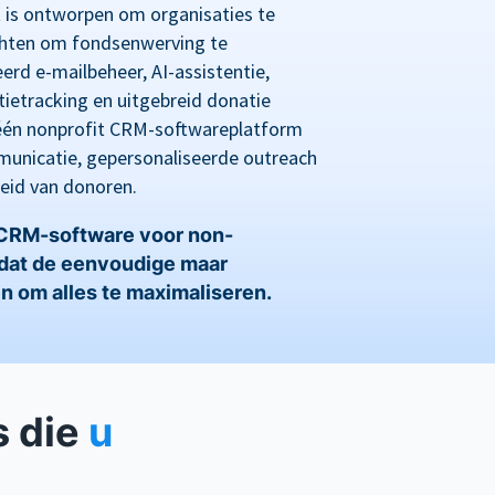
s ontworpen om organisaties te
ichten om fondsenwerving te
erd e-mailbeheer, AI-assistentie,
ietracking en uitgebreid donatie
n-één nonprofit CRM-softwareplatform
unicatie, gepersonaliseerde outreach
eid van donoren.
 CRM-software voor non-
mdat de eenvoudige maar
n om alles te maximaliseren.
s die
u