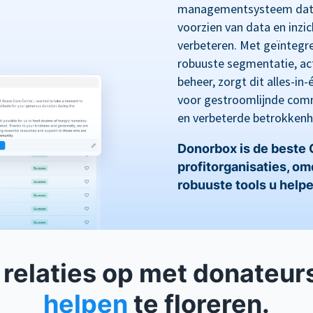
managementsysteem dat i
voorzien van data en inz
verbeteren. Met geïntegre
robuuste segmentatie, act
beheer, zorgt dit alles-i
voor gestroomlijnde comm
en verbeterde betrokkenh
Donorbox is de beste
profitorganisaties, o
robuuste tools u helpe
relaties op met donateur
helpen
te floreren.