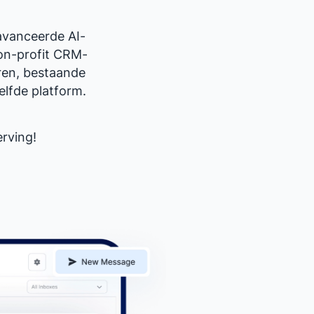
avanceerde AI-
non-profit CRM-
ren, bestaande
elfde platform.
rving!