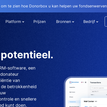
om te zien hoe Donorbox u kan helpen uw fondsenwervend
Platform
Prijzen
Bronnen
Bedrijf
potentieel.
CRM-software, een
d donateur
iëntie van
 de betrokkenheid
 uw
trole en snellere
ed kunt doen.