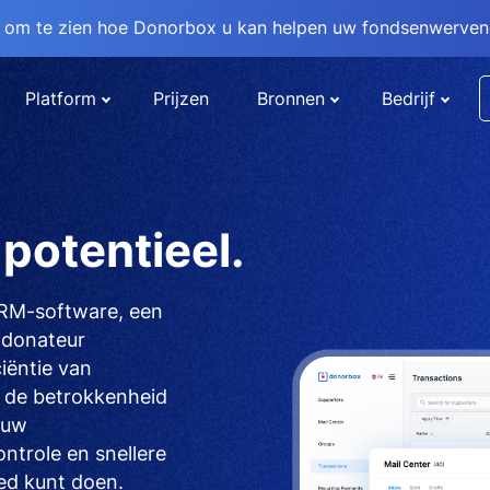
om te zien hoe Donorbox u kan helpen uw fondsenwervend
Platform
Prijzen
Bronnen
Bedrijf
potentieel.
CRM-software, een
d donateur
iëntie van
 de betrokkenheid
 uw
trole en snellere
ed kunt doen.