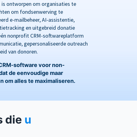
s ontworpen om organisaties te
ichten om fondsenwerving te
erd e-mailbeheer, AI-assistentie,
ietracking en uitgebreid donatie
n-één nonprofit CRM-softwareplatform
unicatie, gepersonaliseerde outreach
eid van donoren.
 CRM-software voor non-
mdat de eenvoudige maar
n om alles te maximaliseren.
s die
u