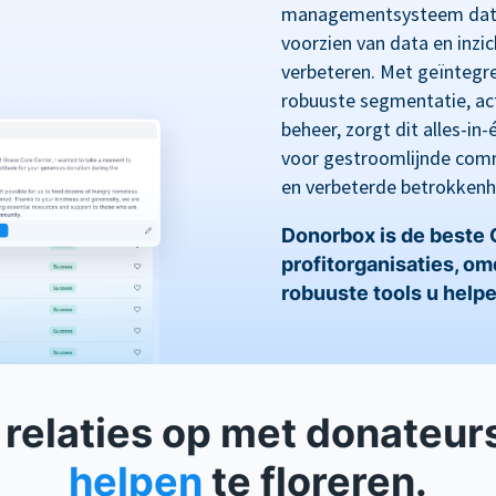
managementsysteem dat i
voorzien van data en inz
verbeteren. Met geïntegre
robuuste segmentatie, act
beheer, zorgt dit alles-i
voor gestroomlijnde comm
en verbeterde betrokkenh
Donorbox is de beste
profitorganisaties, o
robuuste tools u helpe
relaties op met donateur
helpen
te floreren.