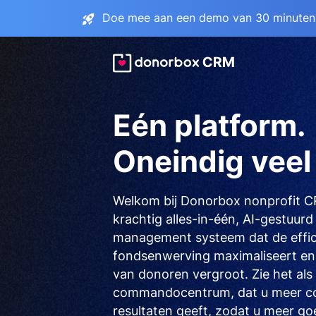
Doe mee aan een demo van 30 minuten 
Eén platform.
Oneindig veel 
Welkom bij Donorbox nonprofit 
krachtig alles-in-één, AI-gestuur
management systeem dat de effic
fondsenwerving maximaliseert en
van donoren vergroot. Zie het als
commandocentrum, dat u meer con
resultaten geeft, zodat u meer go