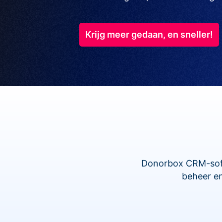
Krijg meer gedaan, en sneller!
Donorbox CRM-softw
beheer en