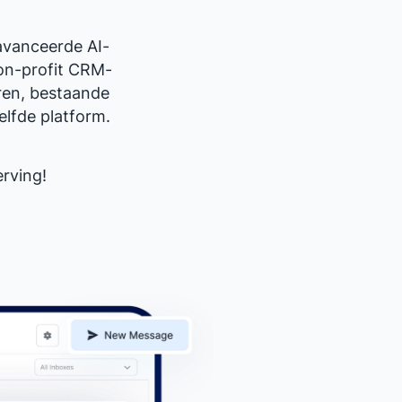
avanceerde AI-
non-profit CRM-
ren, bestaande
elfde platform.
rving!