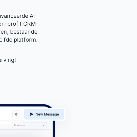
avanceerde AI-
non-profit CRM-
ren, bestaande
elfde platform.
rving!