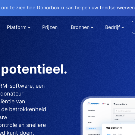
om te zien hoe Donorbox u kan helpen uw fondsenwervend
Platform
Prijzen
Bronnen
Bedrijf
potentieel.
CRM-software, een
d donateur
iëntie van
 de betrokkenheid
 uw
trole en snellere
ed kunt doen.