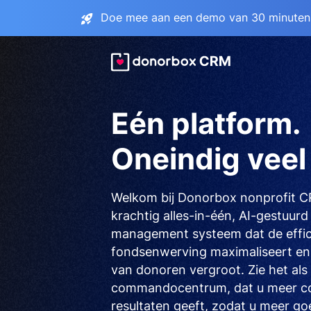
Doe mee aan een demo van 30 minuten 
Eén platform.
Oneindig veel 
Welkom bij Donorbox nonprofit 
krachtig alles-in-één, AI-gestuur
management systeem dat de effic
fondsenwerving maximaliseert en
van donoren vergroot. Zie het als
commandocentrum, dat u meer con
resultaten geeft, zodat u meer go