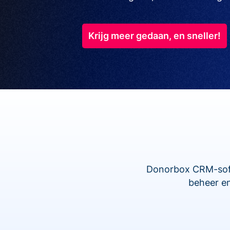
Krijg meer gedaan, en sneller!
Donorbox CRM-softw
beheer en