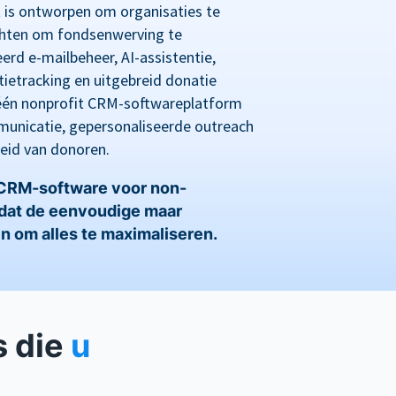
s ontworpen om organisaties te
ichten om fondsenwerving te
erd e-mailbeheer, AI-assistentie,
ietracking en uitgebreid donatie
n-één nonprofit CRM-softwareplatform
unicatie, gepersonaliseerde outreach
eid van donoren.
 CRM-software voor non-
mdat de eenvoudige maar
n om alles te maximaliseren.
s die
u