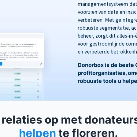
managementsysteem dat i
voorzien van data en inz
verbeteren. Met geïntegre
robuuste segmentatie, act
beheer, zorgt dit alles-i
voor gestroomlijnde comm
en verbeterde betrokkenh
Donorbox is de beste
profitorganisaties, o
robuuste tools u helpe
relaties op met donateur
helpen
te floreren.