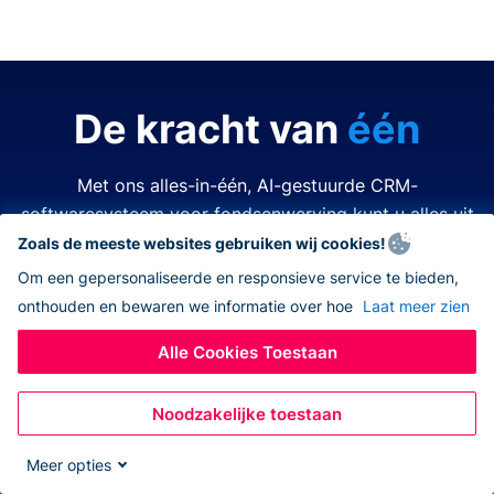
De kracht van
één
Met ons alles-in-één, AI-gestuurde CRM-
softwaresysteem voor fondsenwerving kunt u alles uit
de kast halen.
Zoals de meeste websites gebruiken wij cookies!
Om een gepersonaliseerde en responsieve service te bieden,
onthouden en bewaren we informatie over hoe
Laat meer zien
Tijd is kostbaar. Middelen zijn beperkt. Het laatste wat
u wilt doen is een van beide verspillen. Donorbox
Alle Cookies Toestaan
nonprofit CRM-software vereenvoudigt en verbetert
elk aspect van fondsenwerving, zodat u alles kunt
Noodzakelijke toestaan
doen – allemaal op hetzelfde platform. Nooit meer
wisselen tussen verschillende apps, navigeren naar
Meer opties
andere systemen, eindeloos jongleren met open