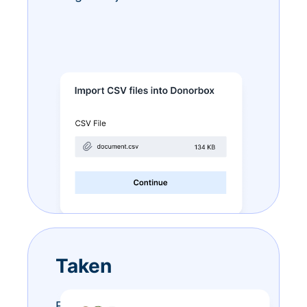
Taken
Eindeloze to-do-lijstjes? Doe ze –