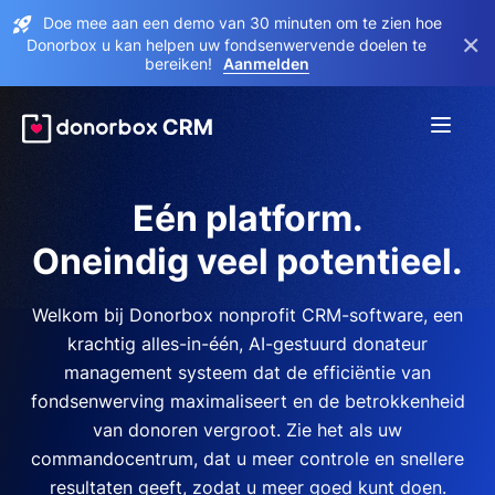
Doe mee aan een demo van 30 minuten om te zien hoe
×
Donorbox u kan helpen uw fondsenwervende doelen te
bereiken!
Aanmelden
Eén platform.
Oneindig veel potentieel.
Welkom bij Donorbox nonprofit CRM-software, een
krachtig alles-in-één, AI-gestuurd donateur
management systeem dat de efficiëntie van
fondsenwerving maximaliseert en de betrokkenheid
van donoren vergroot. Zie het als uw
commandocentrum, dat u meer controle en snellere
resultaten geeft, zodat u meer goed kunt doen.