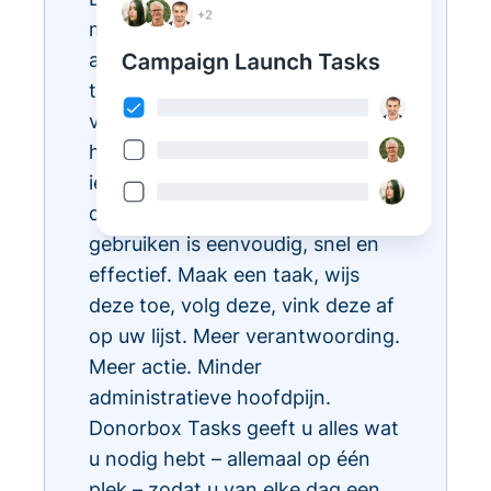
met Donorbox Tasks. Nu kunt u
al uw dagelijkse administratieve
taken organiseren, prioriteren en
vereenvoudigen, allemaal binnen
het CRM-ecosysteem, zodat
iedereen in uw team weet wat te
doen en wanneer. Taken
gebruiken is eenvoudig, snel en
effectief. Maak een taak, wijs
deze toe, volg deze, vink deze af
op uw lijst. Meer verantwoording.
Meer actie. Minder
administratieve hoofdpijn.
Donorbox Tasks geeft u alles wat
u nodig hebt – allemaal op één
plek – zodat u van elke dag een