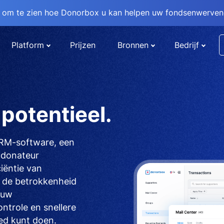
om te zien hoe Donorbox u kan helpen uw fondsenwervend
Platform
Prijzen
Bronnen
Bedrijf
potentieel.
CRM-software, een
d donateur
iëntie van
 de betrokkenheid
 uw
trole en snellere
ed kunt doen.