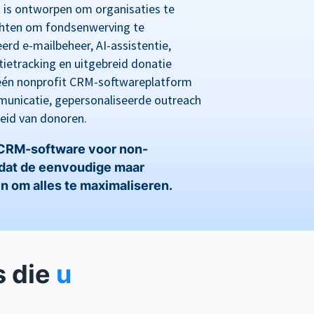
s ontworpen om organisaties te
ichten om fondsenwerving te
erd e-mailbeheer, AI-assistentie,
ietracking en uitgebreid donatie
n-één nonprofit CRM-softwareplatform
unicatie, gepersonaliseerde outreach
eid van donoren.
 CRM-software voor non-
mdat de eenvoudige maar
n om alles te maximaliseren.
s die
u