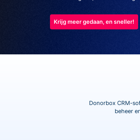
Krijg meer gedaan, en sneller!
Donorbox CRM-softw
beheer en