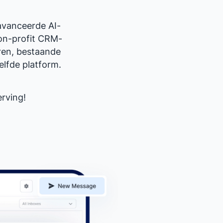
avanceerde AI-
non-profit CRM-
ren, bestaande
elfde platform.
rving!