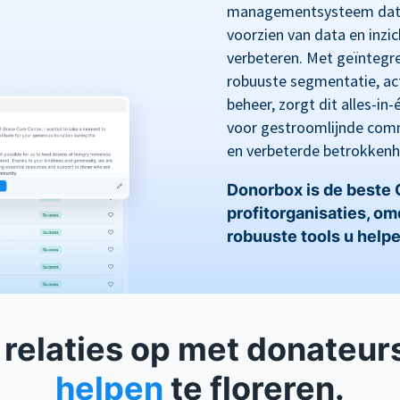
managementsysteem dat i
voorzien van data en inz
verbeteren. Met geïntegre
robuuste segmentatie, act
beheer, zorgt dit alles-i
voor gestroomlijnde comm
en verbeterde betrokkenh
Donorbox is de beste
profitorganisaties, o
robuuste tools u helpe
relaties op met donateur
helpen
te floreren.