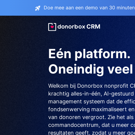
Doe mee aan een demo van 30 minuten 
Eén platform.
Oneindig veel 
Welkom bij Donorbox nonprofit 
krachtig alles-in-één, AI-gestuur
management systeem dat de effic
fondsenwerving maximaliseert en
van donoren vergroot. Zie het als
commandocentrum, dat u meer con
resultaten geeft, zodat u meer go