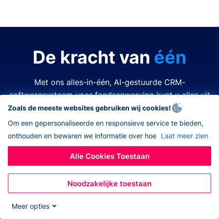
De kracht van
één
Met ons alles-in-één, AI-gestuurde CRM-
softwaresysteem voor fondsenwerving kunt u alles uit
de kast halen.
Zoals de meeste websites gebruiken wij cookies!
Om een gepersonaliseerde en responsieve service te bieden,
onthouden en bewaren we informatie over hoe
Laat meer zien
Tijd is kostbaar. Middelen zijn beperkt. Het laatste wat
u wilt doen is een van beide verspillen. Donorbox
Alle Cookies Toestaan
nonprofit CRM-software vereenvoudigt en verbetert
elk aspect van fondsenwerving, zodat u alles kunt
Noodzakelijke toestaan
doen – allemaal op hetzelfde platform. Nooit meer
wisselen tussen verschillende apps, navigeren naar
Meer opties
andere systemen, eindeloos jongleren met open