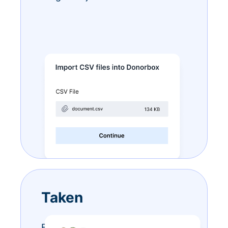
Taken
Eindeloze to-do-lijstjes? Doe ze –