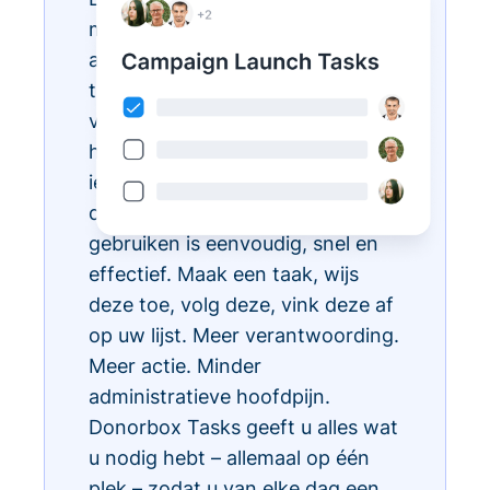
met Donorbox Tasks. Nu kunt u
al uw dagelijkse administratieve
taken organiseren, prioriteren en
vereenvoudigen, allemaal binnen
het CRM-ecosysteem, zodat
iedereen in uw team weet wat te
doen en wanneer. Taken
gebruiken is eenvoudig, snel en
effectief. Maak een taak, wijs
deze toe, volg deze, vink deze af
op uw lijst. Meer verantwoording.
Meer actie. Minder
administratieve hoofdpijn.
Donorbox Tasks geeft u alles wat
u nodig hebt – allemaal op één
plek – zodat u van elke dag een