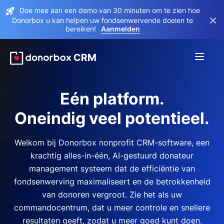
Doe mee aan een demo van 30 minuten om te zien hoe
×
Donorbox u kan helpen uw fondsenwervende doelen te
bereiken!
Aanmelden
Eén platform.
Oneindig veel potentieel.
Welkom bij Donorbox nonprofit CRM-software, een
krachtig alles-in-één, AI-gestuurd donateur
management systeem dat de efficiëntie van
fondsenwerving maximaliseert en de betrokkenheid
van donoren vergroot. Zie het als uw
commandocentrum, dat u meer controle en snellere
resultaten geeft, zodat u meer goed kunt doen.