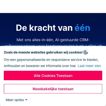
De kracht van
één
Met ons alles-in-één, AI-gestuurde CRM-
softwaresysteem voor fondsenwerving kunt u alles uit
de kast halen.
Zoals de meeste websites gebruiken wij cookies!
Om een gepersonaliseerde en responsieve service te bieden,
onthouden en bewaren we informatie over hoe
Laat meer zien
Tijd is kostbaar. Middelen zijn beperkt. Het laatste wat
u wilt doen is een van beide verspillen. Donorbox
Alle Cookies Toestaan
nonprofit CRM-software vereenvoudigt en verbetert
elk aspect van fondsenwerving, zodat u alles kunt
Noodzakelijke toestaan
doen – allemaal op hetzelfde platform. Nooit meer
wisselen tussen verschillende apps, navigeren naar
Meer opties
andere systemen, eindeloos jongleren met open