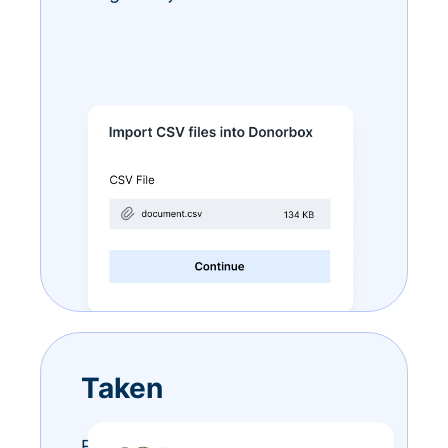
Taken
Eindeloze to-do-lijstjes? Doe ze –