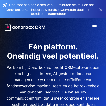
Doe mee aan een demo van 30 minuten om te zien hoe
×
Donorbox u kan helpen uw fondsenwervende doelen te
bereiken!
Aanmelden
Eén platform.
Oneindig veel potentieel.
Welkom bij Donorbox nonprofit CRM-software, een
krachtig alles-in-één, AI-gestuurd donateur
management systeem dat de efficiëntie van
fondsenwerving maximaliseert en de betrokkenheid
van donoren vergroot. Zie het als uw
commandocentrum, dat u meer controle en snellere
resultaten geeft, zodat u meer goed kunt doen.