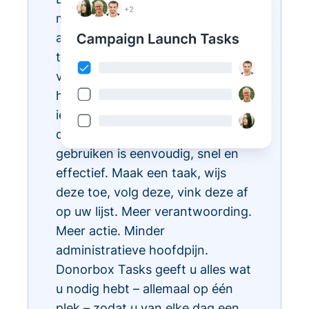
met Donorbox Tasks. Nu kunt u
al uw dagelijkse administratieve
taken organiseren, prioriteren en
vereenvoudigen, allemaal binnen
het CRM-ecosysteem, zodat
iedereen in uw team weet wat te
doen en wanneer. Taken
gebruiken is eenvoudig, snel en
effectief. Maak een taak, wijs
deze toe, volg deze, vink deze af
op uw lijst. Meer verantwoording.
Meer actie. Minder
administratieve hoofdpijn.
Donorbox Tasks geeft u alles wat
u nodig hebt – allemaal op één
plek – zodat u van elke dag een