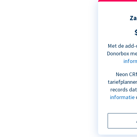
Za
Met de add-o
Donorbox met
infor
Neon CRM
tariefplanne
records dat
informatie