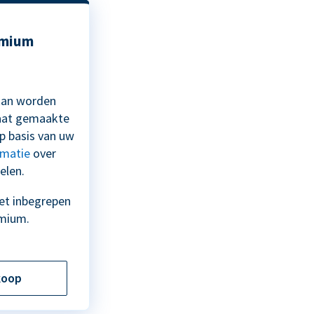
emium
 kan worden
aat gemaakte
 basis van uw
rmatie
over
elen.
iet inbegrepen
mium.
koop