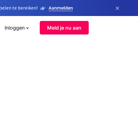
×
elen te bereiken!
Aanmelden
Inloggen
Meld je nu aan