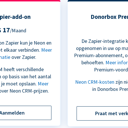
pier-add-on
Donorbox Pr
$ 17
/Maand
De Zapier-integratie
n Zapier kun je Neon en
opgenomen in uw op m
 elkaar verbinden.
Meer
Premium-abonnement, op
matie
over Zapier.
behoeften.
Meer info
 heeft verschillende
Premium-voord
n op basis van het aantal
Neon CRM-kosten
zijn n
 je moet opslaan.
Meer
in Donorbox Pre
over Neon CRM-prijzen.
Aanmelden
Praat met ver