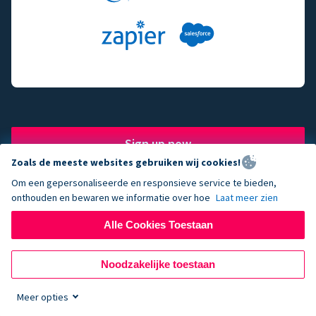
Sign up now
Zoals de meeste websites gebruiken wij cookies!
Om een gepersonaliseerde en responsieve service te bieden,
onthouden en bewaren we informatie over hoe
Laat meer zien
The fundraising engine of
Alle Cookies Toestaan
choice for successful
Noodzakelijke toestaan
nonprofits.
Meer opties