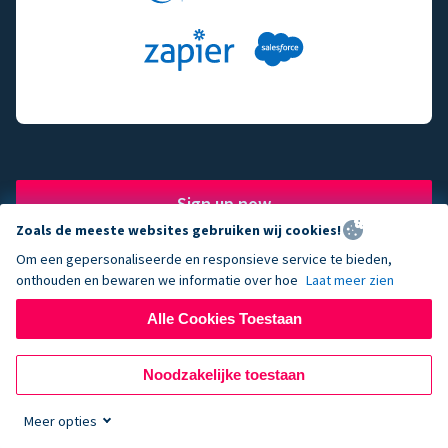
Sign up now
Zoals de meeste websites gebruiken wij cookies!
Om een gepersonaliseerde en responsieve service te bieden,
onthouden en bewaren we informatie over hoe
Laat meer zien
The fundraising engine of
Alle Cookies Toestaan
choice for successful
Noodzakelijke toestaan
nonprofits.
Meer opties