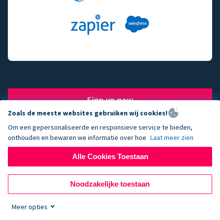
Sign up now
Zoals de meeste websites gebruiken wij cookies!
Om een gepersonaliseerde en responsieve service te bieden,
onthouden en bewaren we informatie over hoe
Laat meer zien
The fundraising engine of
Alle Cookies Toestaan
choice for successful
Noodzakelijke toestaan
nonprofits.
Meer opties