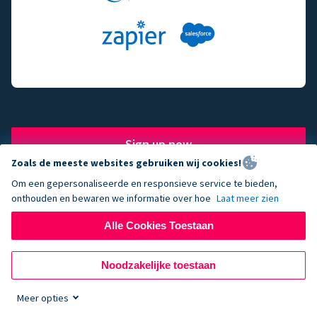
Sign up now
Zoals de meeste websites gebruiken wij cookies!
Om een gepersonaliseerde en responsieve service te bieden,
onthouden en bewaren we informatie over hoe
Laat meer zien
The fundraising engine of
Alle Cookies Toestaan
choice for successful
Noodzakelijke toestaan
nonprofits.
Meer opties