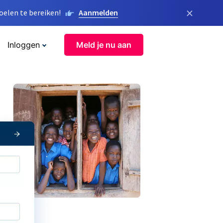
×
elen te bereiken!
Aanmelden
Inloggen
Meld je nu aan