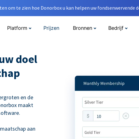
en om te zien hoe Donorbox u kan helpen uw fondsenwervende do
Platform
Prijzen
Bronnen
Bedrijf
 uw doel
chap
vergroten en de
Donorbox maakt
software.
lidmaatschap aan