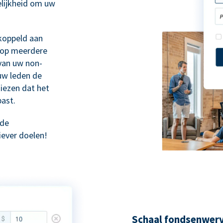
lijkheid om uw
ekoppeld aan
n op meerdere
van uw non-
 uw leden de
iezen dat het
past.
rde
iever doelen!
Schaal fondsenwerv