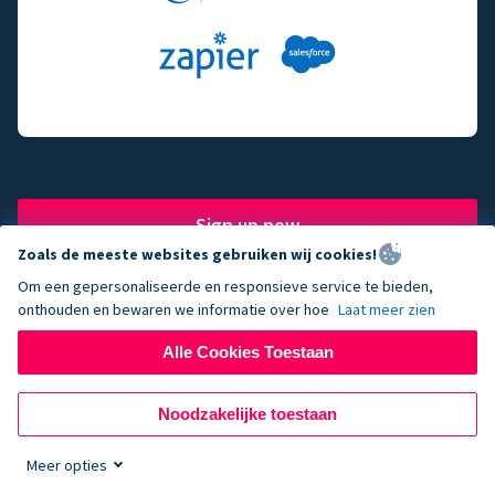
Sign up now
Zoals de meeste websites gebruiken wij cookies!
Om een gepersonaliseerde en responsieve service te bieden,
onthouden en bewaren we informatie over hoe
Laat meer zien
The fundraising engine of
Alle Cookies Toestaan
choice for successful
Noodzakelijke toestaan
nonprofits.
Meer opties