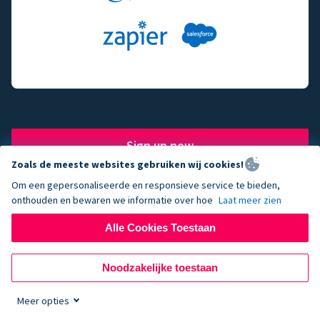
Sign up now
Zoals de meeste websites gebruiken wij cookies!
Om een gepersonaliseerde en responsieve service te bieden,
onthouden en bewaren we informatie over hoe
Laat meer zien
The fundraising engine of
Alle Cookies Toestaan
choice for successful
Noodzakelijke toestaan
nonprofits.
Meer opties