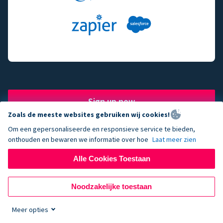
Sign up now
Zoals de meeste websites gebruiken wij cookies!
Om een gepersonaliseerde en responsieve service te bieden,
onthouden en bewaren we informatie over hoe
Laat meer zien
The fundraising engine of
Alle Cookies Toestaan
choice for successful
Noodzakelijke toestaan
nonprofits.
Meer opties