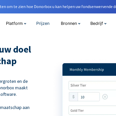
en om te zien hoe Donorbox u kan helpen uw fondsenwervende do
Platform
Prijzen
Bronnen
Bedrijf
 uw doel
chap
vergroten en de
Donorbox maakt
software.
lidmaatschap aan