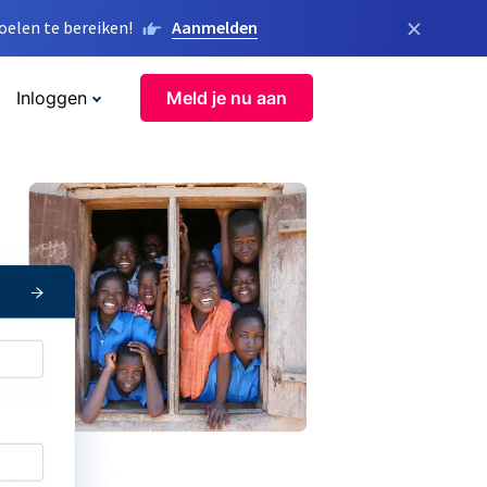
×
elen te bereiken!
Aanmelden
Inloggen
Meld je nu aan