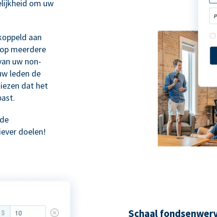
lijkheid om uw
ekoppeld aan
n op meerdere
van uw non-
 uw leden de
iezen dat het
past.
rde
iever doelen!
Schaal fondsenwerv