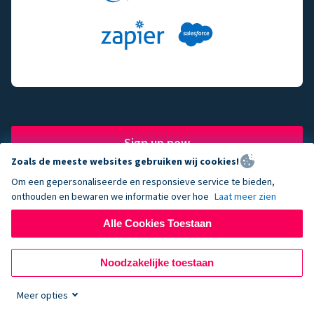
Sign up now
Zoals de meeste websites gebruiken wij cookies!
Om een gepersonaliseerde en responsieve service te bieden,
onthouden en bewaren we informatie over hoe
Laat meer zien
The fundraising engine of
Alle Cookies Toestaan
choice for successful
Noodzakelijke toestaan
nonprofits.
Meer opties