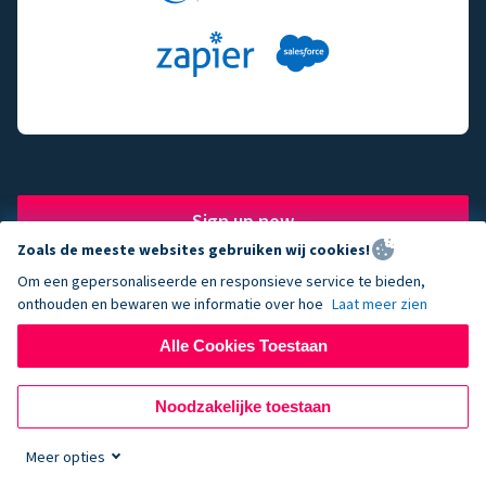
Sign up now
Zoals de meeste websites gebruiken wij cookies!
Om een gepersonaliseerde en responsieve service te bieden,
onthouden en bewaren we informatie over hoe
Laat meer zien
The fundraising engine of
Alle Cookies Toestaan
choice for successful
Noodzakelijke toestaan
nonprofits.
Meer opties