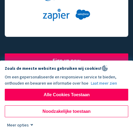
Sign up now
Zoals de meeste websites gebruiken wij cookies!
Om een gepersonaliseerde en responsieve service te bieden,
onthouden en bewaren we informatie over hoe
Laat meer zien
The fundraising engine of
Alle Cookies Toestaan
choice for successful
Noodzakelijke toestaan
nonprofits.
Meer opties