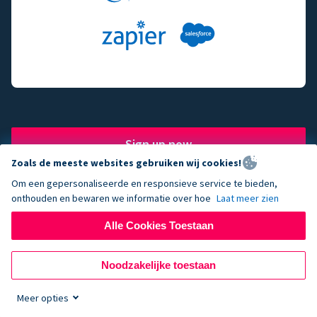
Sign up now
Zoals de meeste websites gebruiken wij cookies!
Om een gepersonaliseerde en responsieve service te bieden,
onthouden en bewaren we informatie over hoe
Laat meer zien
The fundraising engine of
Alle Cookies Toestaan
choice for successful
Noodzakelijke toestaan
nonprofits.
Meer opties