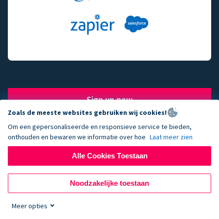
Sign up now
Zoals de meeste websites gebruiken wij cookies!
Om een gepersonaliseerde en responsieve service te bieden,
onthouden en bewaren we informatie over hoe
Laat meer zien
The fundraising engine of
Alle Cookies Toestaan
choice for successful
Noodzakelijke toestaan
nonprofits.
Meer opties