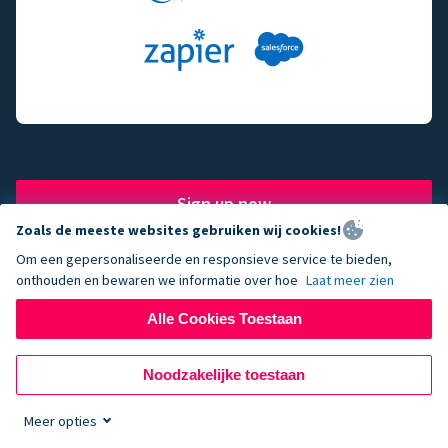
Sign up now
Zoals de meeste websites gebruiken wij cookies!
Om een gepersonaliseerde en responsieve service te bieden,
onthouden en bewaren we informatie over hoe
Laat meer zien
The fundraising engine of
Alle Cookies Toestaan
choice for successful
Noodzakelijke toestaan
nonprofits.
Meer opties