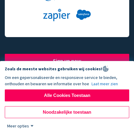
Sign up now
Zoals de meeste websites gebruiken wij cookies!
Om een gepersonaliseerde en responsieve service te bieden,
onthouden en bewaren we informatie over hoe
Laat meer zien
The fundraising engine of
Alle Cookies Toestaan
choice for successful
Noodzakelijke toestaan
nonprofits.
Meer opties