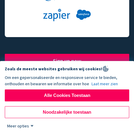
Sign up now
Zoals de meeste websites gebruiken wij cookies!
Om een gepersonaliseerde en responsieve service te bieden,
onthouden en bewaren we informatie over hoe
Laat meer zien
The fundraising engine of
Alle Cookies Toestaan
choice for successful
Noodzakelijke toestaan
nonprofits.
Meer opties