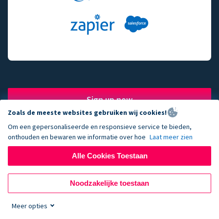
Sign up now
Zoals de meeste websites gebruiken wij cookies!
Om een gepersonaliseerde en responsieve service te bieden,
onthouden en bewaren we informatie over hoe
Laat meer zien
The fundraising engine of
Alle Cookies Toestaan
choice for successful
Noodzakelijke toestaan
nonprofits.
Meer opties