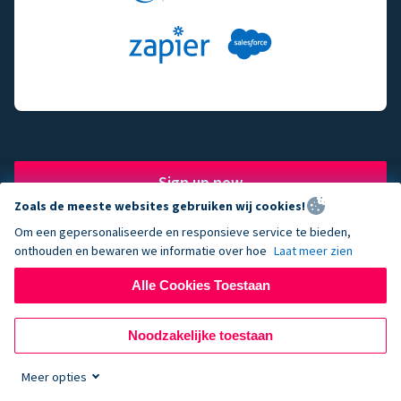
Sign up now
Zoals de meeste websites gebruiken wij cookies!
Om een gepersonaliseerde en responsieve service te bieden,
onthouden en bewaren we informatie over hoe
Laat meer zien
The fundraising engine of
Alle Cookies Toestaan
choice for successful
Noodzakelijke toestaan
nonprofits.
Meer opties