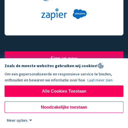
Sign up now
Zoals de meeste websites gebruiken wij cookies!
Om een gepersonaliseerde en responsieve service te bieden,
onthouden en bewaren we informatie over hoe
Laat meer zien
The fundraising engine of
Alle Cookies Toestaan
choice for successful
Noodzakelijke toestaan
nonprofits.
Meer opties